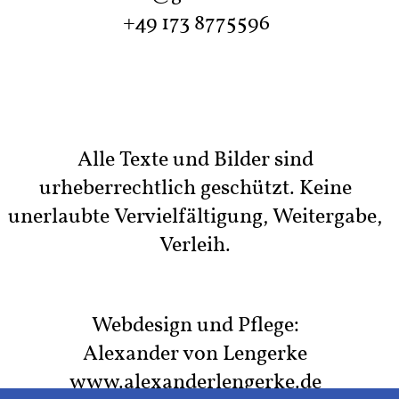
Alle Texte und Bilder sind
urheberrechtlich geschützt. Keine
unerlaubte Vervielfältigung, Weitergabe,
Verleih.
Webdesign und Pflege:
Alexander von Lengerke
www.alexanderlengerke.de
Diese Website verwendet Cookies.
Bitte lesen Sie unsere
Datenschutzerklärung
für
Notwendig
Präferenzen
Marketing
Details.
Funktional
Analytik
© Gut Steinbeck 2026
Ausgewähl
Ablehnen
Alle akzeptieren
Kontakt
|
Impressum
|
Datenschutz
te
akzeptiere
n